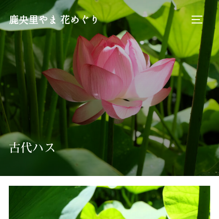
コ
鹿央里やま 花めぐり
ン
サイド
テ
ン
ツ
へ
ス
キ
ッ
プ
古代ハス